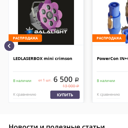
110х90х80 см. Сроки доставки 2-4 рабочих дня. Стоимость дост
рублей. Документы отправляем с заказом или по ЭДО.
Доставка по Москве, МО и России - EMS ПОЧТА РОССИИ
Отправку заказа курьерской службой EMS осуществляем из офи
в течении 2-4х рабочих дней с момента 100% предоплаты, весом
РАСПРОДАЖА
РАСПРОДАЖА
LEDLASERBOX mini crimson
PowerCon IN
6 500
.
от 1 шт.
В наличии
В наличии
13 000
.
К сравнению
К сравнению
КУПИТЬ
Новости и полезные статьи