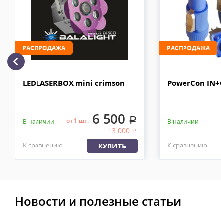
рублей. Документы отправляем с заказом или по ЭДО.
Доставка по Москве, МО и России - EMS ПОЧТА РОССИИ
Отправку заказа курьерской службой EMS осуществляем из офи
в течении 2-4х рабочих дней с момента 100% предоплаты, весом
РАСПРОДАЖА
РАСПРОДАЖА
LEDLASERBOX mini crimson
PowerCon IN
6 500
.
от 1 шт.
В наличии
В наличии
13 000
.
К сравнению
К сравнению
КУПИТЬ
Новости и полезные статьи