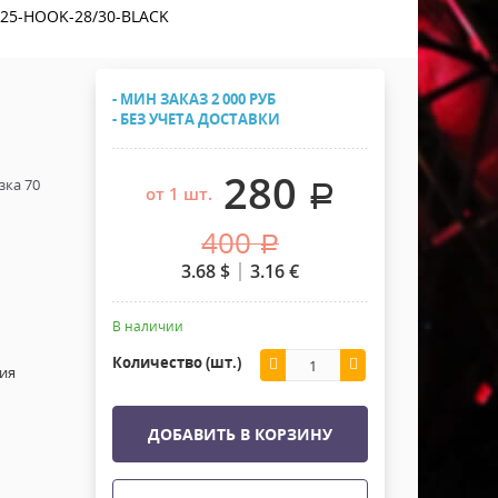
Хомуты Кронштейны Страховка
25-HOOK-28/30-BLACK
Напольные покрытия
Скотчи и Стяжки
Дополнительные элементы
- МИН ЗАКАЗ 2 000 РУБ
Защитные чехлы и Кейсы
- БЕЗ УЧЕТА ДОСТАВКИ
Лежачий полицейский ИДН
280
зка 70
.
от 1 шт.
400
.
3.68
$
3.16
€
В наличии
Количество (шт.)
ия
ДОБАВИТЬ В КОРЗИНУ