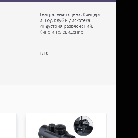
Театральная сцена, Концерт
и шоу, Клуб и дискотека,
Индустрия развлечений,
 см. Стоимость доставки включаем в товар.
Кино и телевидение
. Документы отправляем с заказом или по ЭДО.
ссии - СДЭК
1/10
ьерской службы СДЭК осуществляем в течении 3-5
редоплаты и от суммы заказа не менее 50.000
абаритами не более 100х30х30 см. Заявку оформляет
жна быть приложена доверенность. Документы
ДО.
России - ТК ДЕЛОВЫЕ ЛИНИИ
ТК ДЕЛОВЫЕ ЛИНИИ осуществляем в течении 3-5
редоплаты, от суммы заказа не менее 50.000 руб,
итами не более 100х100х80 см. Заявку оформляет
жна быть приложена доверенность. Документы
ДО.