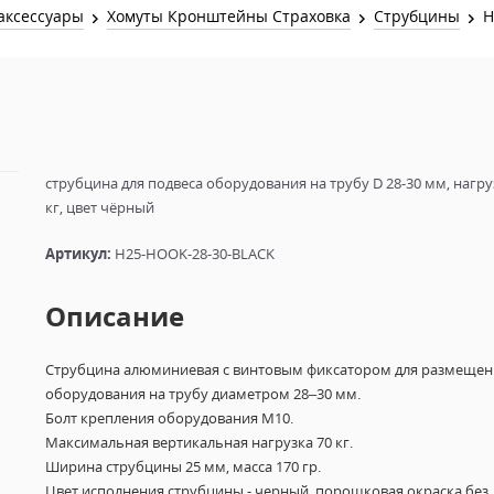
Звук и Видео
аксессуары
Хомуты Кронштейны Страховка
Струбцины
H
Лампы для бассейна
2х канальные модули
Коммутация и Материалы
3х канальные модули
Управление и Распределение
4х канальные модули
Спецэффекты и Расходники
5и канальные модули
струбцина для подвеса оборудования на трубу D 28-30 мм, нагру
кг, цвет чёрный
Артикул:
H25-HOOK-28-30-BLACK
Описание
Струбцина алюминиевая с винтовым фиксатором для размещен
оборудования на трубу диаметром 28–30 мм.
Болт крепления оборудования М10.
Максимальная вертикальная нагрузка 70 кг.
Ширина струбцины 25 мм, масса 170 гр.
Цвет исполнения струбцины - черный, порошковая окраска без