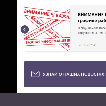
ВНИМАНИЕ !
графике раб
В виду начала пас
ая с
отпусков мы немно
28.07.2026 г.
Статья
УЗНАЙ О НАШИХ НОВОСТЯХ 