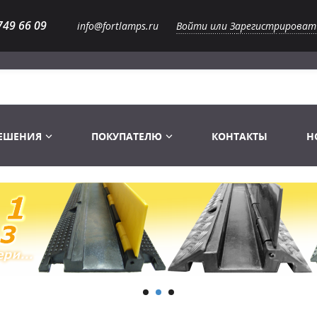
749 66 09
info@fortlamps.ru
Войти или Зарегистрироват
РЕШЕНИЯ
ПОКУПАТЕЛЮ
КОНТАКТЫ
Н
Лампы светодиодные
Распродажа
Лампы Винтаж Ретро Декор
Перчатки
Распродажа
 газоразрядные
Лампы галогенные 6-120 V
Сумки и подсумки
Световое оборудование
Лампы студийные 110-240 V
Распродажа
Ремни и страховка
Аксессуары для света
Лампы-фары PAR
1 канальные модули