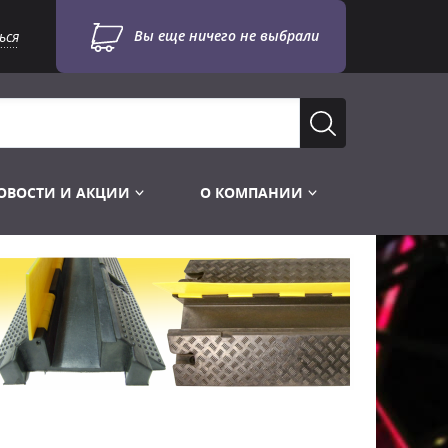
Вы еще ничего не выбрали
ься
ОВОСТИ И АКЦИИ
О КОМПАНИИ
Лампы для стробоскопов
Инструменты
Лампы UV TUV HNS
Готовые комплекты
Лебёдки и Аксессуары
Лампы видеопроекторные
Конструктор МИКРОСЦЕНА
Фермы Штативы Стойки
Пускорегулирующая аппаратура
6и канальные модули
Лестницы и Подиумы
Ламподержатели
7и канальные модули