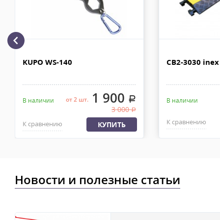
рублей. Документы отправляем с заказом или по ЭДО.
Доставка по Москве, МО и России - EMS ПОЧТА РОССИИ
Отправку заказа курьерской службой EMS осуществляем из офи
в течении 2-4х рабочих дней с момента 100% предоплаты, весом
KUPO WS-140
CB2-3030 inex
1 900
.
от 2 шт.
В наличии
В наличии
3 000
.
К сравнению
К сравнению
КУПИТЬ
Новости и полезные статьи