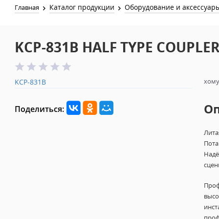
Каталог продукции
Оборудование и аксессуар
Главная
KCP-831B HALF TYPE COUPLER
хому
KCP-831B
О
Поделиться:
Лита
Пота
Надё
сцен
Проф
высо
инст
проф