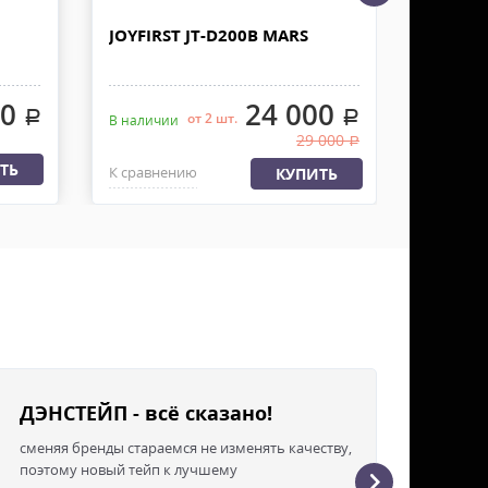
отправку осуществляем в течении 2-3 рабочих
JOYFIRST JT-D200B MARS
LEDLAS
ы. Доставку грузов в ТК не производим, забор
Заявку оформляет получатель. К накладной должна
 Документы отправляем с заказом или по ЭДО.
00
24 000
.
.
от 2 шт.
В наличии
В налич
29 000
.
ТЬ
К сравнению
К сравн
КУПИТЬ
ДЭНСТЕЙП - всё сказано!
сменяя бренды стараемся не изменять качеству,
поэтому новый тейп к лучшему