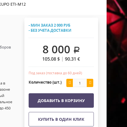
Хомуты Кронштейны Страховка
KUPO ETI-M12
Напольные покрытия
Скотчи и Стяжки
Дополнительные элементы
- МИН ЗАКАЗ 2 000 РУБ
Защитные чехлы и Кейсы
- БЕЗ УЧЕТА ДОСТАВКИ
Лежачий полицейский ИДН
8 000
иборов
.
105.08
$
90.31
€
Под заказ (поставка до 60 дней)
Количество (шт.)
а в
пазоне
ый
ДОБАВИТЬ В КОРЗИНУ
альное
до 450
КУПИТЬ В ОДИН КЛИК