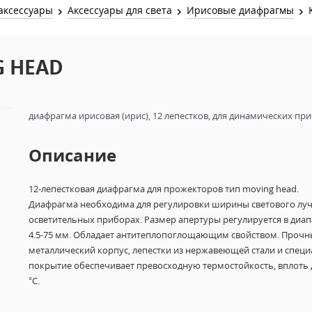
Звук и Видео
аксессуары
Аксессуары для света
Ирисовые диафрагмы
Лампы для бассейна
2х канальные модули
Коммутация и Материалы
3х канальные модули
G HEAD
Управление и Распределение
4х канальные модули
Спецэффекты и Расходники
5и канальные модули
диафрагма ирисовая (ирис), 12 лепестков, для динамических пр
Описание
12-лепестковая диафрагма для прожекторов тип moving head.
Диафрагма необходима для регулировки ширины светового луч
осветительных приборах.
Размер апертуры регулируется в диа
4.5-75 мм. Обладает антитеплопоглощающим свойством.
Прочн
металлический корпус, лепестки из нержавеющей стали и
специ
покрытие обеспечивает превосходную термостойкость, вплоть 
°C.