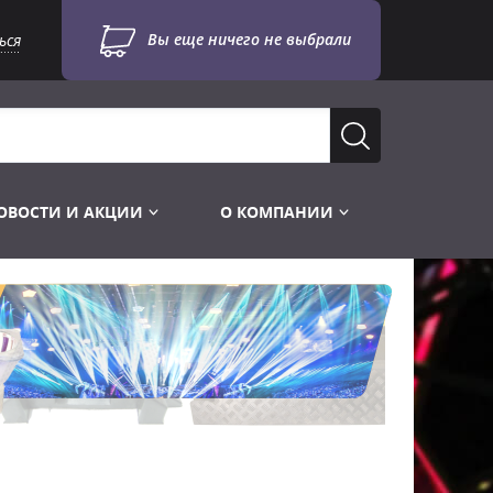
Вы еще ничего не выбрали
ься
ОВОСТИ И АКЦИИ
О КОМПАНИИ
Лампы для стробоскопов
Инструменты
Лампы UV TUV HNS
Готовые комплекты
Лебёдки и Аксессуары
Лампы видеопроекторные
Конструктор МИКРОСЦЕНА
Фермы Штативы Стойки
Пускорегулирующая аппаратура
6и канальные модули
Лестницы и Подиумы
Ламподержатели
7и канальные модули