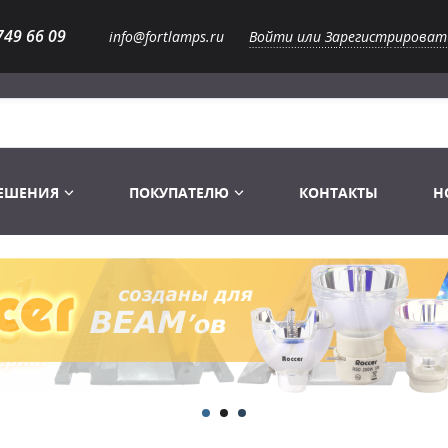
749 66 09
info@fortlamps.ru
Войти или Зарегистрироват
РЕШЕНИЯ
ПОКУПАТЕЛЮ
КОНТАКТЫ
Н
Лампы светодиодные
Распродажа
Лампы Винтаж Ретро Декор
Перчатки
Распродажа
 газоразрядные
Лампы галогенные 6-120 V
Сумки и подсумки
Световое оборудование
Лампы студийные 110-240 V
Распродажа
Ремни и страховка
Аксессуары для света
Лампы-фары PAR
1 канальные модули