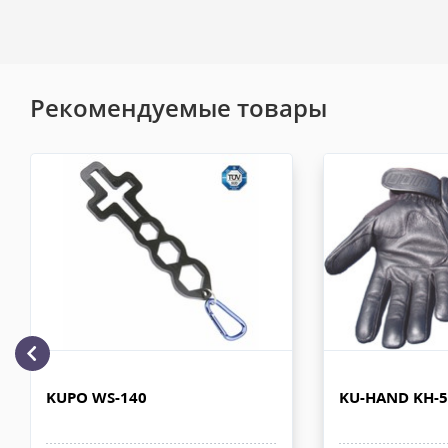
Вы можете забрать товар из офиса (метро "Бутырская") после
оплатив на месте. Для получения товара по счёту Вам необхо
себе доверенность или печать организации плательщика, либ
должен быть подписан через ЭДО в день или в момент отгрузки
Электронная почта
офисе выдаётся кассовый чек и документ подписывается в мом
Рекомендуемые товары
Доставка по Москве пешим курьером
Доставка пешим курьером осуществляется курьером компани
службой после 100% предоплаты. Вес заказа не более 6 кг, габа
Оценка
более 50х40х30 см. Сроки доставки 1-3 рабочих дня. Стоимость
рублей. Документы отправляем с заказом или по ЭДО.
Доставка автотранспортом по Москве и за МКАД
Комментарий к отзыву
Доставка личным автотранспортом осуществляется по Москве и
МКАД после 100% предоплаты. Вес заказа не более 100 кг, габа
110х90х80 см. Сроки доставки 2-4 рабочих дня. Стоимость дост
рублей. Документы отправляем с заказом или по ЭДО.
Доставка по Москве, МО и России - EMS ПОЧТА РОССИИ
KUPO WS-140
KU-HAND KH-
Отправку заказа курьерской службой EMS осуществляем из офи
в течении 2-4х рабочих дней с момента 100% предоплаты, весом