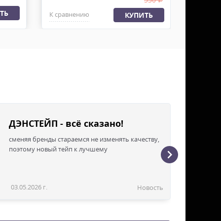
К сравн
ТЬ
К сравнению
КУПИТЬ
ДЭНСТЕЙП - всё сказано!
сменяя бренды стараемся не изменять качеству,
поэтому новый тейп к лучшему
03.05.2026 г.
Новость