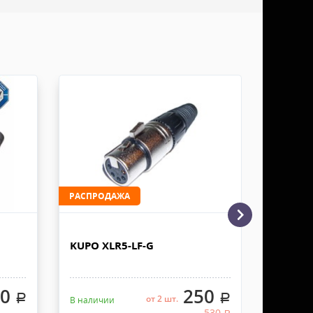
ДО.
России - ТК ДЕЛОВЫЕ ЛИНИИ
ТК ДЕЛОВЫЕ ЛИНИИ осуществляем в течении 3-5
редоплаты, от суммы заказа не менее 50.000 руб,
итами не более 100х100х80 см. Заявку оформляет
жна быть приложена доверенность. Документы
ДО.
отправку осуществляем в течении 2-3 рабочих
ы. Доставку грузов в ТК не производим, забор
Заявку оформляет получатель. К накладной должна
РАСПРОДАЖА
 Документы отправляем с заказом или по ЭДО.
KUPO XLR5-LF-G
KCP-81
00
250
.
.
от 2 шт.
В наличии
Под зака
530
.