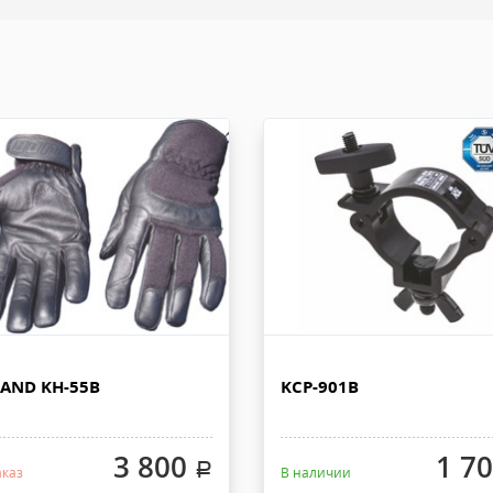
отправляем с заказом или по Э
ом компании или курьерской
е 6 кг, габариты заказа не
Доставка по Москве, МО и 
. Стоимость доставки от 1000
Отправку заказа с терминала 
ДО.
рабочих дней с момента 100% п
АД
весом не более 100 кг и габар
получатель. К накладной дол
по Москве и до 10 км от
отправляем с заказом или по Э
00 кг, габариты не более
имость доставки от 1500
Доставка - другие ТК
ДО.
При наличии товара на складе 
 РОССИИ
дней с момента 100% предоплат
груза с офиса или со склада. 
ляем из офиса или со склада
быть приложена доверенность.
латы, весом не более 30 кг и
AND KH-55B
KCP-901B
3 800
1 7
.
аказ
В наличии