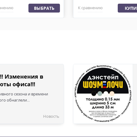
внению
К сравнению
ВЫБРАТЬ
КУПИ
!! Изменения в
оты офиса!!!
сивного сезона и времени
го обнаглели...
Новость