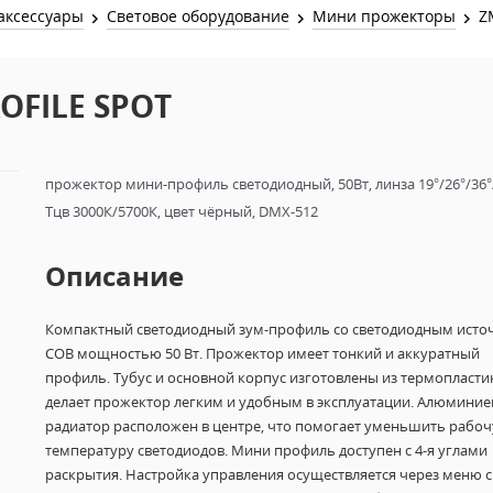
Звук и Видео
аксессуары
Световое оборудование
Мини прожекторы
Z
Лампы для бассейна
2х канальные модули
Коммутация и Материалы
3х канальные модули
OFILE SPOT
Управление и Распределение
4х канальные модули
Спецэффекты и Расходники
5и канальные модули
прожектор мини-профиль светодиодный, 50Вт, линза 19°/26°/36°/
Тцв 3000К/5700К, цвет чёрный, DMX-512
Описание
Компактный светодиодный зум-профиль со светодиодным ист
COB мощностью 50 Вт. Прожектор имеет тонкий и аккуратный
профиль. Тубус и основной корпус изготовлены из термопластик
делает прожектор легким и удобным в эксплуатации. Алюмини
радиатор расположен в центре, что помогает уменьшить рабо
температуру светодиодов. Мини профиль доступен с 4-я углами
раскрытия. Настройка управления осуществляется через меню с 