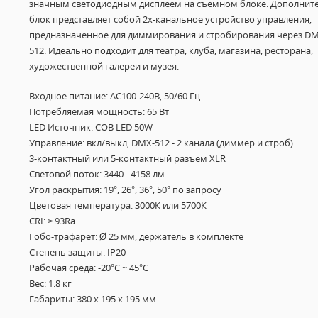
значным светодиодным дисплеем на съёмном блоке. Дополнит
блок представляет собой 2х-канальное устройство управления,
предназначенное для диммирования и стробирования через DM
512. Идеально подходит для театра, клуба, магазина, ресторана,
художественной галереи и музея.
Входное питание: AC100-240В, 50/60 Гц
Потребляемая мощность: 65 Вт
LED Источник: COB LED 50W
Управление: вкл/выкл, DMX-512 - 2 канала (диммер и строб)
3-контактный или 5-контактный разъем XLR
Световой поток: 3440 - 4158 лм
Угол раскрытия: 19°, 26°, 36°, 50° по запросу
Цветовая температура: 3000К или 5700К
CRI: ≥ 93Ra
Гобо-трафарет: Ø 25 мм, держатель в комплекте
Степень защиты: IP20
Рабочая среда: -20°C ~ 45°C
Вес: 1.8 кг
Габариты: 380 х 195 х 195 мм