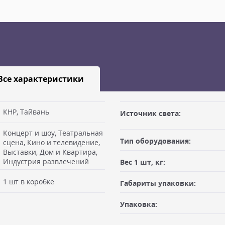
Все характеристики
КНР, Тайвань
Источник света:
Концерт и шоу, Театральная
габаритами не более 100х50х50
Тип оборудования:
сцена, Кино и телевидение,
Заявку оформляет отправитель
Выставки, Дом и Квартира,
ая") после предоплаты или
Индустрия развлечений
Вес 1 шт, кг:
 Вам необходимо иметь при
Доставка по Москве, МО и Ро
льщика, либо документ
1 шт в коробке
Габариты упаковки:
Отправку по России с ПВЗ кур
нт отгрузки. При оплате в
рабочих дней с момента 100% п
ается в момент отгрузки.
Упаковка:
руб, весом не более 10 кг и г
получатель. К накладной дол