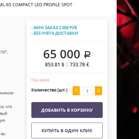
Хомуты Кронштейны Страховка
ML-65 COMPACT LED PROFILE SPOT
Напольные покрытия
Скотчи и Стяжки
Дополнительные элементы
- МИН ЗАКАЗ 2 000 РУБ
Защитные чехлы и Кейсы
- БЕЗ УЧЕТА ДОСТАВКИ
Лежачий полицейский ИДН
65 000
50°,
.
853.81
$
733.78
€
Под заказ
Количество (шт.)
очником
а, что
ДОБАВИТЬ В КОРЗИНУ
евый
чую
КУПИТЬ В ОДИН КЛИК
4х-