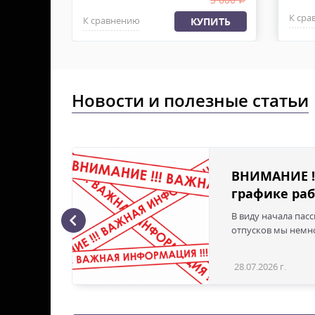
К сра
К сравнению
ПИТЬ
КУПИТЬ
Новости и полезные статьи
ВНИМАНИЕ !
графике раб
В виду начала пас
ая с
отпусков мы немно
28.07.2026 г.
Статья