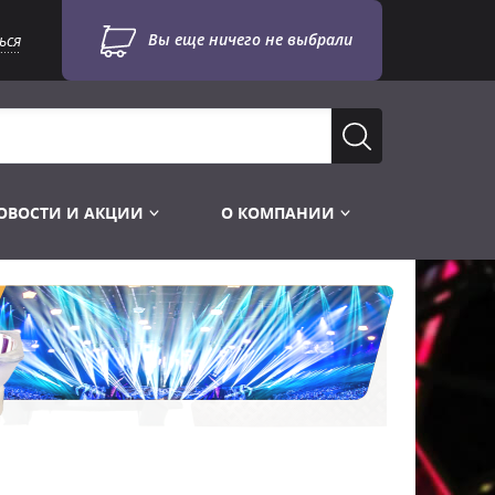
Вы еще ничего не выбрали
ься
ОВОСТИ И АКЦИИ
О КОМПАНИИ
Лампы для стробоскопов
Инструменты
Лампы UV TUV HNS
Готовые комплекты
Лебёдки и Аксессуары
Лампы видеопроекторные
Конструктор МИКРОСЦЕНА
Фермы Штативы Стойки
Пускорегулирующая аппаратура
6и канальные модули
Лестницы и Подиумы
Ламподержатели
7и канальные модули