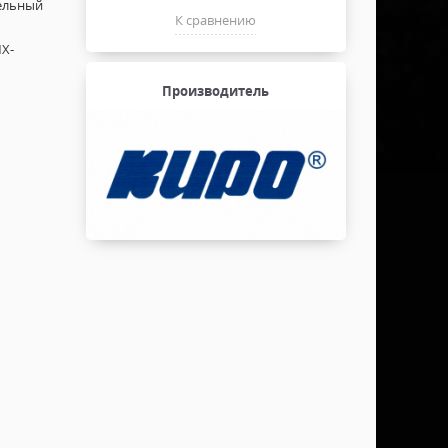
ельный
К сравнению
X-
Производитель