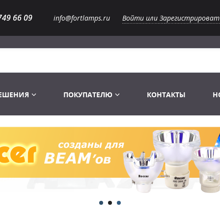
749 66 09
info@fortlamps.ru
Войти или Зарегистрироват
РЕШЕНИЯ
ПОКУПАТЕЛЮ
КОНТАКТЫ
Н
Лампы светодиодные
Распродажа
Лампы Винтаж Ретро Декор
Перчатки
Распродажа
 газоразрядные
Лампы галогенные 6-120 V
Сумки и подсумки
Световое оборудование
Лампы студийные 110-240 V
Распродажа
Ремни и страховка
Аксессуары для света
Лампы-фары PAR
1 канальные модули