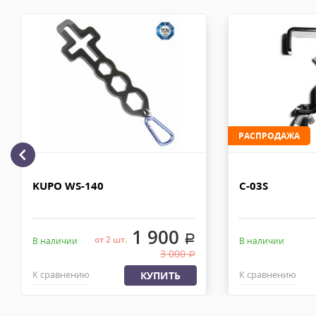
Доставка автотранспортом по Москве и за МКАД
Комментарий к отзыву
Доставка личным автотранспортом осуществляется по Москве и
МКАД после 100% предоплаты. Вес заказа не более 100 кг, габа
110х90х80 см. Сроки доставки 2-4 рабочих дня. Стоимость дост
рублей. Документы отправляем с заказом или по ЭДО.
Доставка по Москве, МО и России - EMS ПОЧТА РОССИИ
Отправку заказа курьерской службой EMS осуществляем из офи
РАСПРОДАЖА
в течении 2-4х рабочих дней с момента 100% предоплаты, весом
KUPO WS-140
C-03S
1 900
.
от 2 шт.
В наличии
В наличии
3 000
.
К сравнению
К сравнению
КУПИТЬ