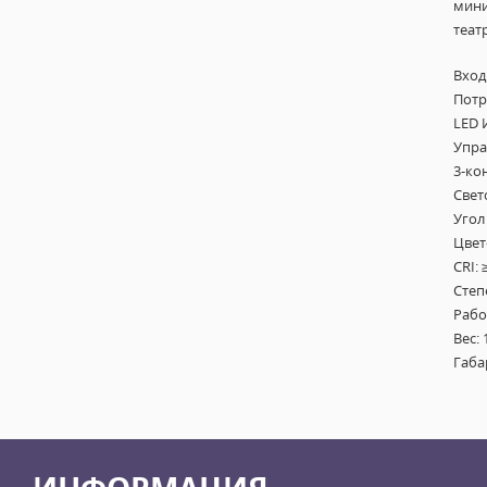
мини
теат
Вход
Потр
LED 
Упра
3-ко
Свет
Угол 
Цвет
CRI: 
Степ
Рабоч
Вес: 
Габа