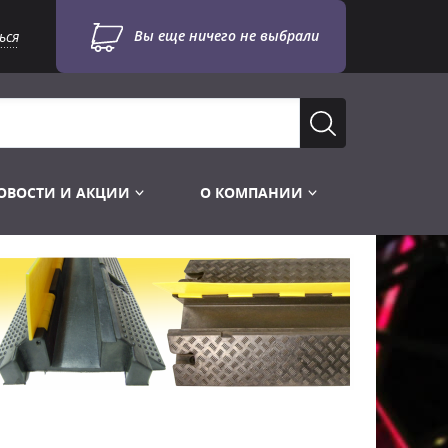
Вы еще ничего не выбрали
ься
ОВОСТИ И АКЦИИ
О КОМПАНИИ
Лампы для стробоскопов
Инструменты
Лампы UV TUV HNS
Готовые комплекты
Лебёдки и Аксессуары
Лампы видеопроекторные
Конструктор МИКРОСЦЕНА
Фермы Штативы Стойки
Пускорегулирующая аппаратура
6и канальные модули
Лестницы и Подиумы
Ламподержатели
7и канальные модули