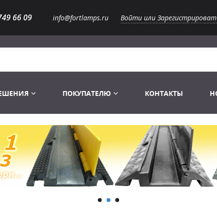
749 66 09
info@fortlamps.ru
Войти или Зарегистрироват
РЕШЕНИЯ
ПОКУПАТЕЛЮ
КОНТАКТЫ
Н
Лампы светодиодные
Распродажа
Лампы Винтаж Ретро Декор
Перчатки
Распродажа
 газоразрядные
Лампы галогенные 6-120 V
Сумки и подсумки
Световое оборудование
Лампы студийные 110-240 V
Распродажа
Ремни и страховка
Аксессуары для света
Лампы-фары PAR
1 канальные модули