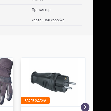
Прожектор
 см. Стоимость доставки включаем в товар.
. Документы отправляем с заказом или по ЭДО.
картонная коробка
ссии - СДЭК
ьерской службы СДЭК осуществляем в течении 3-5
редоплаты и от суммы заказа не менее 50.000
абаритами не более 100х30х30 см. Заявку оформляет
жна быть приложена доверенность. Документы
ДО.
России - ТК ДЕЛОВЫЕ ЛИНИИ
ТК ДЕЛОВЫЕ ЛИНИИ осуществляем в течении 3-5
редоплаты, от суммы заказа не менее 50.000 руб,
итами не более 100х100х80 см. Заявку оформляет
жна быть приложена доверенность. Документы
ДО.
РАСПРОДАЖА
отправку осуществляем в течении 2-3 рабочих