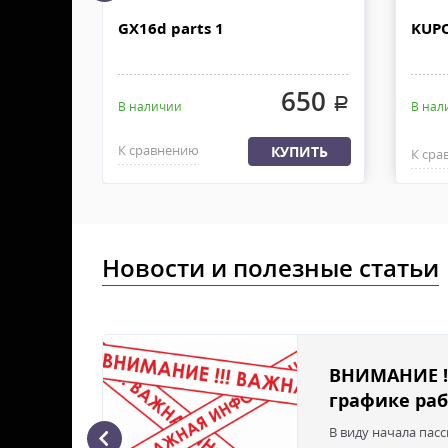
Доставка по Москве, МО и России - EMS ПОЧТА
GX16d parts 1
KUPO
Отправку заказа курьерской службой EMS осуществ
в течении 2-4х рабочих дней с момента 100% предоп
800
650
.
.
В наличии
В нал
1 400
.
К сравнению
КУПИТЬ
К сра
ПИТЬ
Новости и полезные статьи
ВНИМАНИЕ !
графике раб
В виду начала пас