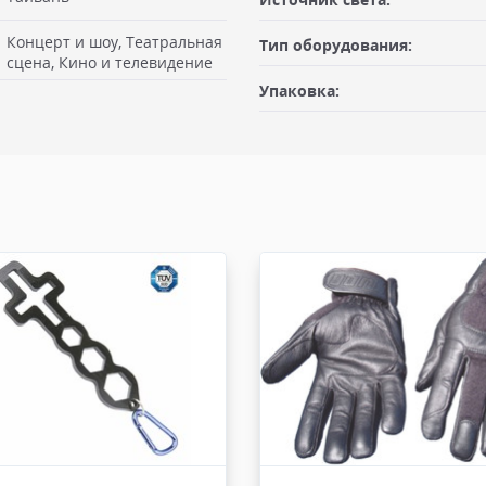
Концерт и шоу, Театральная
Тип оборудования:
габаритами не более 100х50х50
сцена, Кино и телевидение
Заявку оформляет отправитель
ая") после предоплаты или
Упаковка:
 Вам необходимо иметь при
Доставка по Москве, МО и Ро
льщика, либо документ
Отправку по России с ПВЗ кур
нт отгрузки. При оплате в
рабочих дней с момента 100% п
ается в момент отгрузки.
руб, весом не более 10 кг и г
получатель. К накладной дол
отправляем с заказом или по Э
ом компании или курьерской
е 6 кг, габариты заказа не
Доставка по Москве, МО и 
. Стоимость доставки от 1000
Отправку заказа с терминала 
ДО.
рабочих дней с момента 100% п
АД
весом не более 100 кг и габар
получатель. К накладной дол
по Москве и до 10 км от
отправляем с заказом или по Э
00 кг, габариты не более
имость доставки от 1500
Доставка - другие ТК
ДО.
При наличии товара на складе 