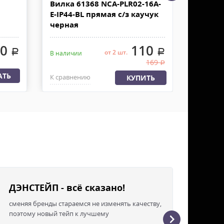
Вилка 61368 NCA-PLR02-16A-
ы. Доставку грузов в ТК не производим, забор
E-IP44-BL прямая с/з каучук
PAR56 
Заявку оформляет получатель. К накладной должна
черная
 Документы отправляем с заказом или по ЭДО.
00
110
.
.
от 2 шт.
В наличии
В налич
169
.
К сравн
АТЬ
К сравнению
КУПИТЬ
ДЭНСТЕЙП - всё сказано!
сменяя бренды стараемся не изменять качеству,
поэтому новый тейп к лучшему