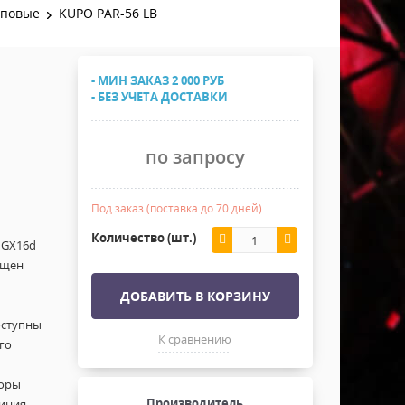
Хомуты Кронштейны Страховка
мповые
KUPO PAR-56 LB
Напольные покрытия
Скотчи и Стяжки
Дополнительные элементы
- МИН ЗАКАЗ 2 000 РУБ
Защитные чехлы и Кейсы
- БЕЗ УЧЕТА ДОСТАВКИ
Лежачий полицейский ИДН
по запросу
Под заказ (поставка до 70 дней)
Количество (шт.)
 GX16d
ащен
ДОБАВИТЬ В КОРЗИНУ
оступны
К сравнению
го
торы
Производитель
миния