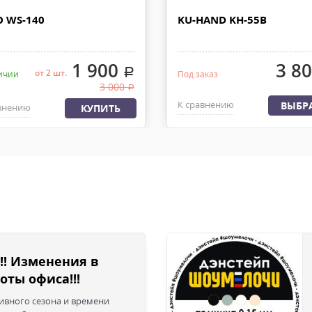
 РОССИИ
дней с момента 100% предоплат
 WS-140
KU-HAND KH-55B
груза с офиса или со склада. 
ляем из офиса или со склада
быть приложена доверенность.
латы, весом не более 30 кг и
1 900
3 8
.
от 2 шт.
ичии
Под заказ
3 000
.
К сравнению
ВЫБР
внению
КУПИТЬ
!! Изменения в
оты офиса!!!
сивного сезона и времени