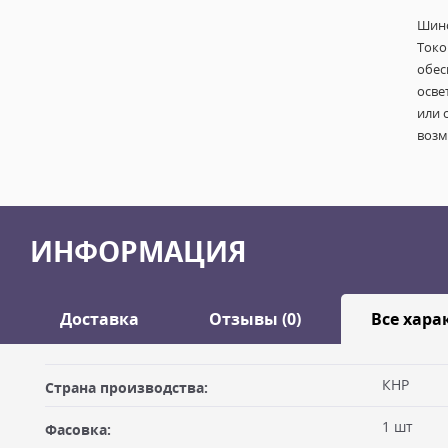
Шино
Токо
обес
осве
или 
возм
ИНФОРМАЦИЯ
Доставка
Отзывы (0)
Все хара
Оставить отзыв
КНР
Страна производства:
ДОСТАВКА
1 шт
Фасовка:
Самовывоз из офиса
Ваше имя