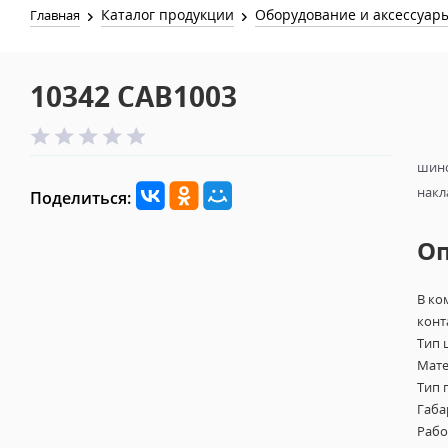
Каталог продукции
Оборудование и аксессуар
Главная
10342 CAB1003
шино
накл
Поделиться:
О
В ко
конт
Тип 
Мате
Тип 
Габа
Рабо