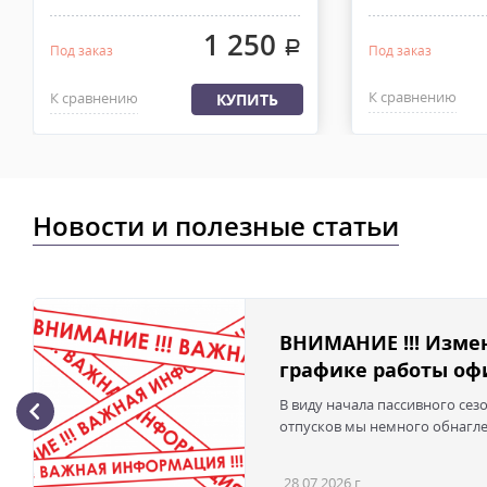
в течении 2-4х рабочих дней с момента 100% предоплаты, весом
1 250
.
Под заказ
Под заказ
К сравнению
К сравнению
КУПИТЬ
Новости и полезные статьи
ВНИМАНИЕ !!! Изме
графике работы офи
В виду начала пассивного сез
отпусков мы немного обнаглел
28.07.2026 г.