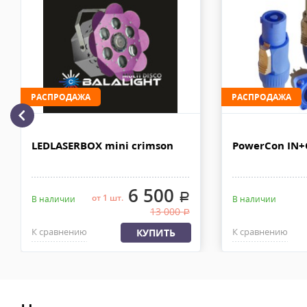
Комментарий к отзыву
Доставка личным автотранспортом осуществляется по Москве и
МКАД после 100% предоплаты. Вес заказа не более 100 кг, габа
110х90х80 см. Сроки доставки 2-4 рабочих дня. Стоимость дост
рублей. Документы отправляем с заказом или по ЭДО.
Доставка по Москве, МО и России - EMS ПОЧТА РОССИИ
РАСПРОДАЖА
РАСПРОДАЖА
Отправку заказа курьерской службой EMS осуществляем из офи
в течении 2-4х рабочих дней с момента 100% предоплаты, весом
LEDLASERBOX mini crimson
PowerCon IN
6 500
.
от 1 шт.
В наличии
В наличии
13 000
.
К сравнению
К сравнению
КУПИТЬ