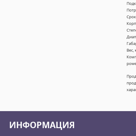
Подк
Потр
Срок
Корп
Степ
Диап
Габа
Вес, 
Комп
powe
Прод
прод
хара
ИНФОРМАЦИЯ