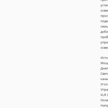
уста
осве
прос
подм
самы
доби
приб
упра
осве
Исто
Мощн
Диап
Свет
кана
Угол
Упра
XLR 
Охла
Напр