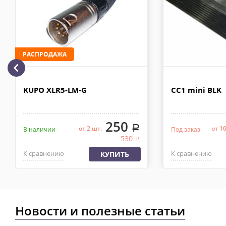
рублей. Документы отправляем с заказом или по ЭДО.
Доставка автотранспортом по Москве и за МКАД
Комментарий к отзыву
Доставка личным автотранспортом осуществляется по Москве и
МКАД после 100% предоплаты. Вес заказа не более 100 кг, габа
РАСПРОДАЖА
110х90х80 см. Сроки доставки 2-4 рабочих дня. Стоимость дост
рублей. Документы отправляем с заказом или по ЭДО.
Доставка по Москве, МО и России - EMS ПОЧТА РОССИИ
KUPO XLR5-LM-G
CC1 mini BLK
Отправку заказа курьерской службой EMS осуществляем из офи
в течении 2-4х рабочих дней с момента 100% предоплаты, весом
250
.
от 2 шт.
от 1
В наличии
Под заказ
530
.
К сравнению
К сравнению
КУПИТЬ
Новости и полезные статьи