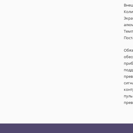
Внеш
Коли
Экра
алюм
Темп
Пост
Обяз
обес
приб
подд
прев
сигн
конт
пуль
прев