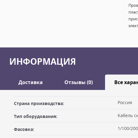
Пров
плас
прис
элек
ИНФОРМАЦИЯ
Доставка
Отзывы (0)
Все хара
Оставить отзыв
Россия
Страна производства:
ДОСТАВКА
Кабель с
Тип оборудования:
Самовывоз из офиса
Ваше имя
1/100/200
Фасовка:
Вы можете забрать товар из офиса (метро "Бутырская") после
оплатив на месте. Для получения товара по счёту Вам необхо