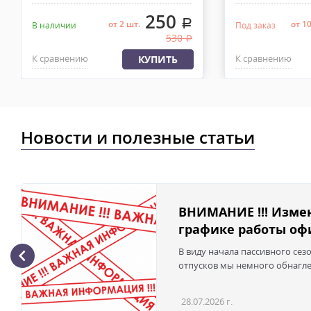
250
.
от 2 шт.
от 1
В наличии
Под заказ
530
.
К сравнению
К сравнению
КУПИТЬ
Новости и полезные статьи
ВНИМАНИЕ !!! Изме
графике работы офи
В виду начала пассивного сез
отпусков мы немного обнаглел
28.07.2026 г.