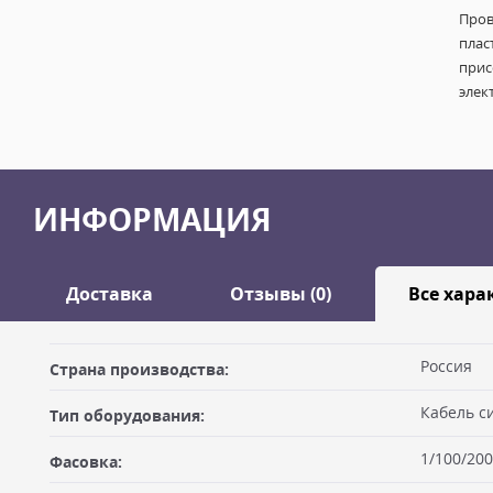
Пров
плас
прис
элек
ИНФОРМАЦИЯ
Доставка
Отзывы (0)
Все хара
Оставить отзыв
Россия
Страна производства:
ДОСТАВКА
Кабель с
Тип оборудования:
Самовывоз из офиса
Ваше имя
1/100/200
Фасовка:
Вы можете забрать товар из офиса (метро "Бутырская") после
оплатив на месте. Для получения товара по счёту Вам необхо