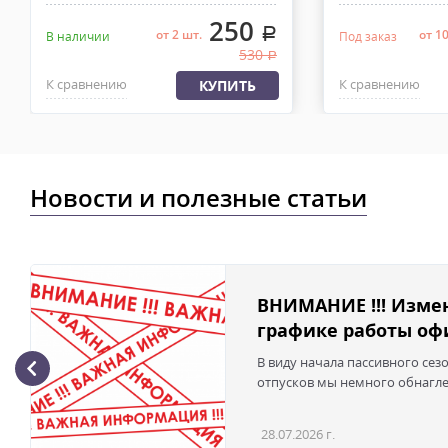
250
.
от 2 шт.
от 1
В наличии
Под заказ
530
.
К сравнению
К сравнению
КУПИТЬ
Новости и полезные статьи
ВНИМАНИЕ !!! Изме
графике работы офи
В виду начала пассивного сез
отпусков мы немного обнаглел
28.07.2026 г.