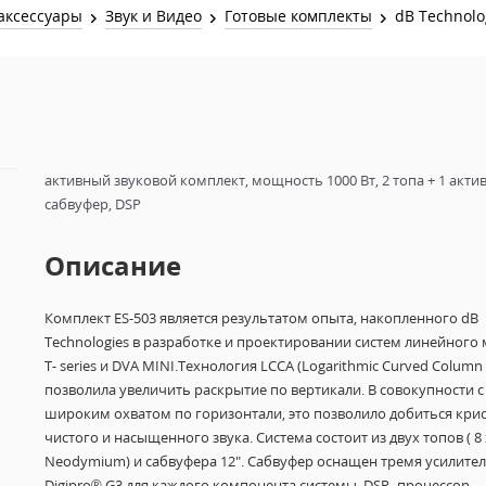
Звук и Видео
аксессуары
Звук и Видео
Готовые комплекты
dB Technolo
Лампы для бассейна
2х канальные модули
Коммутация и Материалы
3х канальные модули
Управление и Распределение
4х канальные модули
Спецэффекты и Расходники
5и канальные модули
активный звуковой комплект, мощность 1000 Вт, 2 топа + 1 акт
сабвуфер, DSP
Описание
Комплект ES-503 является результатом опыта, накопленного dB
Technologies в разработке и проектировании систем линейного 
T- series и DVA MINI.Технология LCCA (Logarithmic Curved Column 
позволила увеличить раскрытие по вертикали. В совокупности с
широким охватом по горизонтали, это позволило добиться кри
чистого и насыщенного звука. Система состоит из двух топов ( 8 
Neodymium) и сабвуфера 12". Сабвуфер оснащен тремя усилите
Digipro® G3 для каждого компонента системы. DSP- процессор,