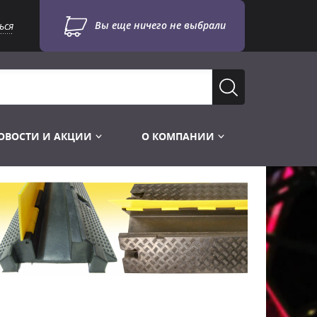
Вы еще ничего не выбрали
ься
ОВОСТИ И АКЦИИ
О КОМПАНИИ
Лампы для стробоскопов
Инструменты
Лампы UV TUV HNS
Готовые комплекты
Лебёдки и Аксессуары
Лампы видеопроекторные
Конструктор МИКРОСЦЕНА
Фермы Штативы Стойки
Пускорегулирующая аппаратура
6и канальные модули
Лестницы и Подиумы
Ламподержатели
7и канальные модули