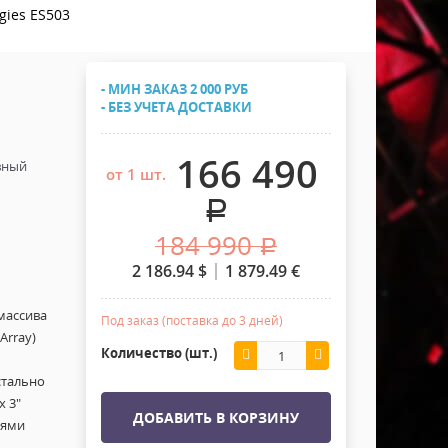
Хомуты Кронштейны Страховка
gies ES503
Напольные покрытия
Скотчи и Стяжки
Дополнительные элементы
- МИН ЗАКАЗ 2 000 РУБ
Защитные чехлы и Кейсы
- БЕЗ УЧЕТА ДОСТАВКИ
Лежачий полицейский ИДН
166 490
ивный
от 1 шт.
.
184 990
.
2 186.94
$
1 879.49
€
массива
Под заказ (поставка до 3 дней)
Array)
Количество (шт.)
стально
х 3"
ДОБАВИТЬ В КОРЗИНУ
лями