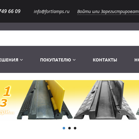
749 66 09
info@fortlamps.ru
Войти или Зарегистрироват
РЕШЕНИЯ
ПОКУПАТЕЛЮ
КОНТАКТЫ
Н
Лампы светодиодные
Распродажа
Лампы Винтаж Ретро Декор
Перчатки
Распродажа
 газоразрядные
Лампы галогенные 6-120 V
Сумки и подсумки
Световое оборудование
Лампы студийные 110-240 V
Распродажа
Ремни и страховка
Аксессуары для света
Лампы-фары PAR
1 канальные модули