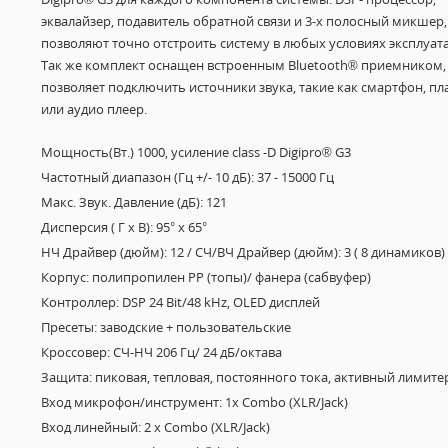
эквалайзер, подавитель обратной связи и 3-х полосный микшер,
позволяют точно отстроить систему в любых условиях эксплуат
Так же комплект оснащен встроенным Bluetooth® приемником,
позволяет подключить источники звука, такие как смартфон, п
или аудио плеер.
Мощность(Вт.) 1000, усиление class -D Digipro® G3
Частотный диапазон (Гц +/- 10 дБ): 37 - 15000 Гц
Макс. Звук. Давление (дБ): 121
Дисперсия ( Г х В): 95° х 65°
НЧ Драйвер (дюйм): 12 / СЧ/ВЧ Драйвер (дюйм): 3 ( 8 динамиков)
Корпус: полипропилен PP (топы)/ фанера (сабвуфер)
Контроллер: DSP 24 Bit/48 kHz, OLED дисплей
Пресеты: заводские + пользовательские
Кроссовер: СЧ-НЧ 206 Гц/ 24 дБ/октава
Защита: пиковая, тепловая, постоянного тока, активный лимите
Вход микрофон/инструмент: 1x Combo (XLR/Jack)
Вход линейный: 2 x Combo (XLR/Jack)