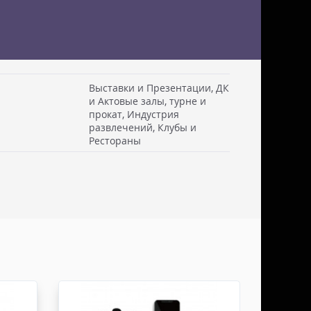
Выставки и Презентации, ДК
и Актовые залы, турне и
прокат, Индустрия
 см. Стоимость доставки включаем в товар.
развлечений, Клубы и
. Документы отправляем с заказом или по ЭДО.
Рестораны
ссии - СДЭК
ьерской службы СДЭК осуществляем в течении 3-5
редоплаты и от суммы заказа не менее 50.000
абаритами не более 100х30х30 см. Заявку оформляет
жна быть приложена доверенность. Документы
ДО.
России - ТК ДЕЛОВЫЕ ЛИНИИ
ТК ДЕЛОВЫЕ ЛИНИИ осуществляем в течении 3-5
редоплаты, от суммы заказа не менее 50.000 руб,