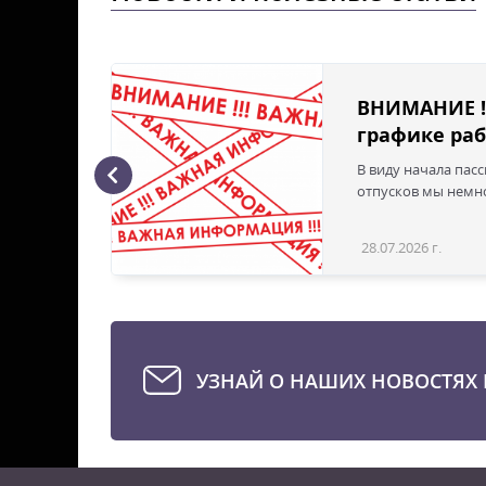
ВНИМАНИЕ !
графике раб
В виду начала пас
ая с
отпусков мы немно
28.07.2026 г.
Статья
УЗНАЙ О НАШИХ НОВОСТЯХ 