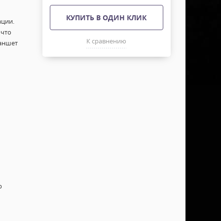
КУПИТЬ В ОДИН КЛИК
ации.
 что
К сравнению
ланшет
р