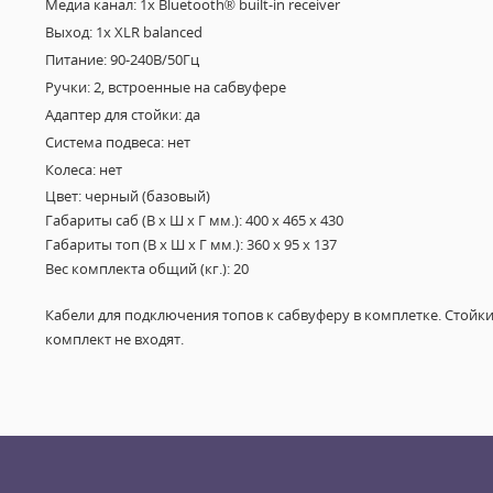
Медиа канал: 1x Bluetooth® built-in receiver
Выход: 1x XLR balanced
Питание: 90-240В/50Гц
Ручки: 2, встроенные на сабвуфере
Адаптер для стойки: да
Система подвеса: нет
Колеса: нет
Цвет: черный (базовый)
Габариты саб (В х Ш х Г мм.): 400 х 465 х 430
Габариты топ (В х Ш х Г мм.): 360 х 95 х 137
Вес комплекта общий (кг.): 20
Кабели для подключения топов к сабвуферу в комплетке. Стойки
комплект не входят.