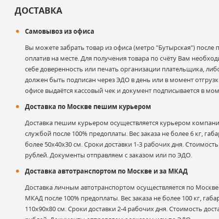
Оставить отзыв
ДОСТАВКА
Самовывоз из офиса
Ваше имя
Вы можете забрать товар из офиса (метро "Бутырская") после
оплатив на месте. Для получения товара по счёту Вам необхо
себе доверенность или печать организации плательщика, либ
должен быть подписан через ЭДО в день или в момент отгрузки
Электронная почта
офисе выдаётся кассовый чек и документ подписывается в мом
Доставка по Москве пешим курьером
Доставка пешим курьером осуществляется курьером компани
службой после 100% предоплаты. Вес заказа не более 6 кг, габа
Оценка
более 50х40х30 см. Сроки доставки 1-3 рабочих дня. Стоимость
рублей. Документы отправляем с заказом или по ЭДО.
Доставка автотранспортом по Москве и за МКАД
Комментарий к отзыву
Доставка личным автотранспортом осуществляется по Москве и
МКАД после 100% предоплаты. Вес заказа не более 100 кг, габа
110х90х80 см. Сроки доставки 2-4 рабочих дня. Стоимость дост