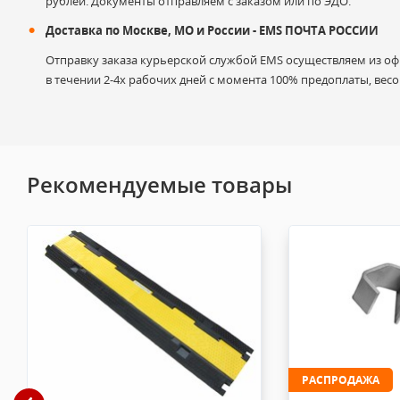
рублей. Документы отправляем с заказом или по ЭДО.
Доставка по Москве, МО и России - EMS ПОЧТА РОССИИ
Отправку заказа курьерской службой EMS осуществляем из офи
в течении 2-4х рабочих дней с момента 100% предоплаты, весом
Гарантийные претензии могут быть предъявлены в случае 
Гарантия не распространяется на: естественный износ, н
Рекомендуемые товары
Продавец не несет ответственности за ущерб от использов
Возврат товара или Доставка в сервисный центр осуществл
На лампы и ламподержатели гарантия не предоставля
и эксплуатации. Обмен/возврат возможен в случае об
сохранением товарного вида (не мятая упаковка, това
На оборудование предоставляется гарантия производ
товара или Вы можете узнать у менеджеров). В случ
РАСПРОДАЖА
произведён возврат (по согласованию с производител