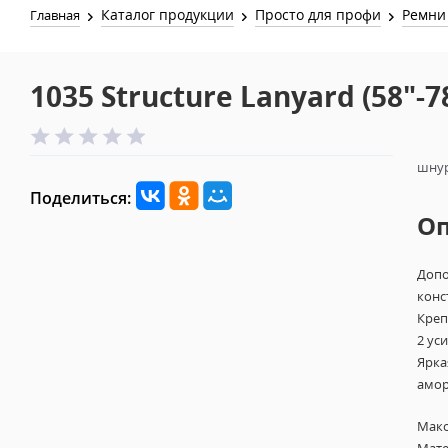
Каталог продукции
Просто для профи
Ремни 
Главная
1035 Structure Lanyard (58"-7
шнур
Поделиться:
О
Допо
конс
Креп
2 ус
Ярка
амор
Макс