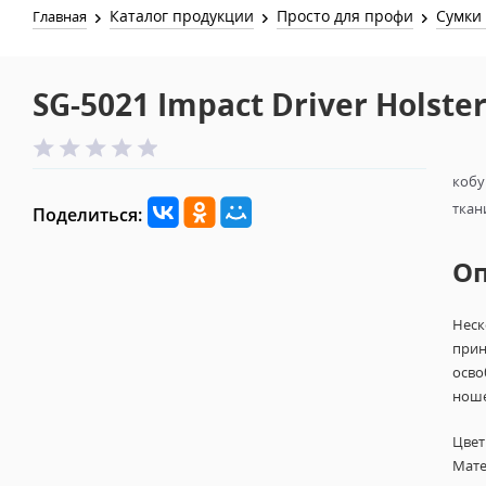
Каталог продукции
Просто для профи
Сумки
Главная
SG-5021 Impact Driver Holste
кобу
ткан
Поделиться:
О
Неск
прин
осво
ноше
Цвет
Мате