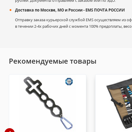
рублей. Документы отправляем с заказом или по ЭДО.
Доставка по Москве, МО и России - EMS ПОЧТА РОССИИ
Отправку заказа курьерской службой EMS осуществляем из офи
в течении 2-4х рабочих дней с момента 100% предоплаты, весом
Гарантийные претензии могут быть предъявлены в случае 
Гарантия не распространяется на: естественный износ, н
Рекомендуемые товары
Продавец не несет ответственности за ущерб от использов
Возврат товара или Доставка в сервисный центр осуществл
На лампы и ламподержатели гарантия не предоставля
и эксплуатации. Обмен/возврат возможен в случае об
сохранением товарного вида (не мятая упаковка, това
На оборудование предоставляется гарантия производ
товара или Вы можете узнать у менеджеров). В случ
произведён возврат (по согласованию с производител