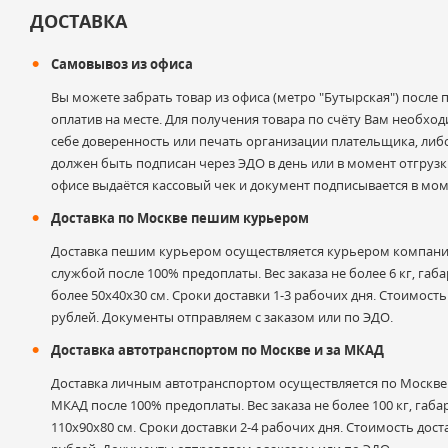
Оставить отзыв
ДОСТАВКА
Самовывоз из офиса
Ваше имя
Вы можете забрать товар из офиса (метро "Бутырская") после
оплатив на месте. Для получения товара по счёту Вам необхо
себе доверенность или печать организации плательщика, либ
должен быть подписан через ЭДО в день или в момент отгрузки
Электронная почта
офисе выдаётся кассовый чек и документ подписывается в мом
Доставка по Москве пешим курьером
Доставка пешим курьером осуществляется курьером компани
службой после 100% предоплаты. Вес заказа не более 6 кг, габа
Оценка
более 50х40х30 см. Сроки доставки 1-3 рабочих дня. Стоимость
рублей. Документы отправляем с заказом или по ЭДО.
Доставка автотранспортом по Москве и за МКАД
Комментарий к отзыву
Доставка личным автотранспортом осуществляется по Москве и
МКАД после 100% предоплаты. Вес заказа не более 100 кг, габа
110х90х80 см. Сроки доставки 2-4 рабочих дня. Стоимость дост