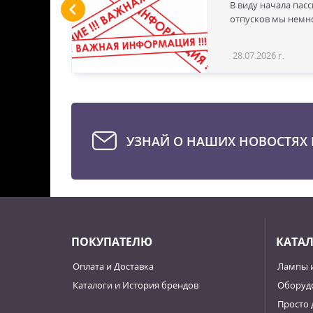
ы LED
В виду начала пас
 для
отпусков мы немно
дустрии
вым
28.07.2026 г.
Статья
эти
твечая
е для
стью
УЗНАЙ О НАШИХ НОВОСТЯХ 
ПОКУПАТЕЛЮ
КАТА
Оплата и Доставка
Лампы 
Каталоги и История брендов
Оборудо
Просто 