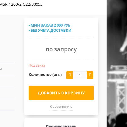
Хомуты Кронштейны Страховка
 MSR 1200/2 G22/30x53
Напольные покрытия
Скотчи и Стяжки
Дополнительные элементы
- МИН ЗАКАЗ 2 000 РУБ
Защитные чехлы и Кейсы
- БЕЗ УЧЕТА ДОСТАВКИ
Лежачий полицейский ИДН
по запросу
Под заказ
я
Количество (шт.)
ДОБАВИТЬ В КОРЗИНУ
К сравнению
Производитель