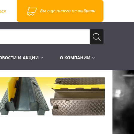
Вы еще ничего не выбрали
ься
ОВОСТИ И АКЦИИ
О КОМПАНИИ
Лампы для стробоскопов
Инструменты
Лампы UV TUV HNS
Готовые комплекты
Лебёдки и Аксессуары
Лампы видеопроекторные
Конструктор МИКРОСЦЕНА
Фермы Штативы Стойки
Пускорегулирующая аппаратура
6и канальные модули
Лестницы и Подиумы
Ламподержатели
7и канальные модули