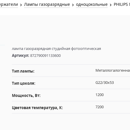
Звук и Видео
ержатели
Лампы газоразрядные
одноцокольные
PHILIPS
Лампы для бассейна
2х канальные модули
Коммутация и Материалы
3х канальные модули
Управление и Распределение
4х канальные модули
Спецэффекты и Расходники
5и канальные модули
лампа газоразрядная студийная фотооптическая
Артикул:
872790091133600
Металлогалогенна
Тип лампы:
G22/30x53
Тип цоколя:
1200
Мощность, Вт:
7200
Цветовая температура, К: