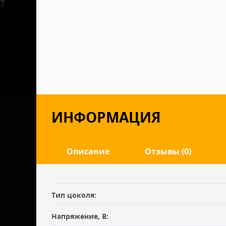
ИНФОРМАЦИЯ
Описание
Отзывы (0)
Оставить отзыв
ДОСТАВКА
Тип цоколя:
Самовывоз из офиса
Ваше имя
Напряжение, В: