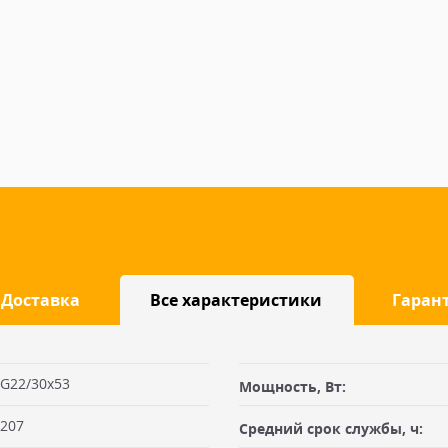
Доставка
Все характеристики
Гаран
G22/30x53
Мощность, Вт:
габаритами не более 100х50х50
207
Средний срок службы, ч:
Заявку оформляет отправитель