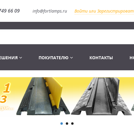
749 66 09
info@fortlamps.ru
Войти или Зарегистрироват
РЕШЕНИЯ
ПОКУПАТЕЛЮ
КОНТАКТЫ
Н
Лампы светодиодные
Распродажа
Лампы Винтаж Ретро Декор
Перчатки
Распродажа
 газоразрядные
Лампы галогенные 6-120 V
Сумки и подсумки
Световое оборудование
Лампы студийные 110-240 V
Распродажа
Ремни и страховка
Аксессуары для света
Лампы-фары PAR
1 канальные модули