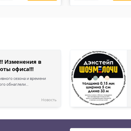
 изнашиваться и приходить в негодность. Перчатки, ремни, су
!! Изменения в
оты офиса!!!
сивного сезона и времени
го обнаглели...
Новость