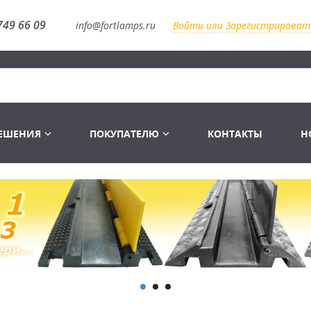
749 66 09
info@fortlamps.ru
Войти или Зарегистрироват
РЕШЕНИЯ
ПОКУПАТЕЛЮ
КОНТАКТЫ
Н
Лампы светодиодные
Распродажа
Лампы Винтаж Ретро Декор
Перчатки
Распродажа
 газоразрядные
Лампы галогенные 6-120 V
Сумки и подсумки
Световое оборудование
Лампы студийные 110-240 V
Распродажа
Ремни и страховка
Аксессуары для света
Лампы-фары PAR
1 канальные модули