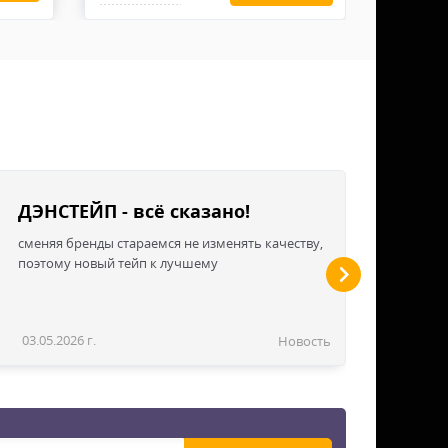
мки не имеют защиту от огня.
ДЭНСТЕЙП - всё сказано!
сменяя бренды стараемся не изменять качеству,
поэтому новый тейп к лучшему
03.05.2026 г.
Новость