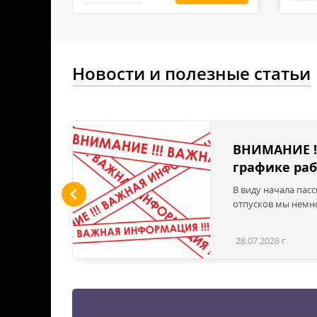
высококачественные перчатки будут быстро
Новости и полезные статьи
льшие
ВНИМАНИЕ !
графике раб
ы LED
В виду начала пас
 для
отпусков мы немно
дустрии
вым
28.07.2026 г.
Статья
эти
твечая
е для