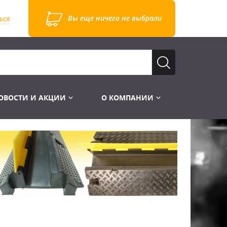
Вы еще ничего не выбрали
ься
ОВОСТИ И АКЦИИ
О КОМПАНИИ
Лампы для стробоскопов
Инструменты
Лампы UV TUV HNS
Готовые комплекты
Лебёдки и Аксессуары
Лампы видеопроекторные
Конструктор МИКРОСЦЕНА
Фермы Штативы Стойки
Пускорегулирующая аппаратура
6и канальные модули
Лестницы и Подиумы
Ламподержатели
7и канальные модули