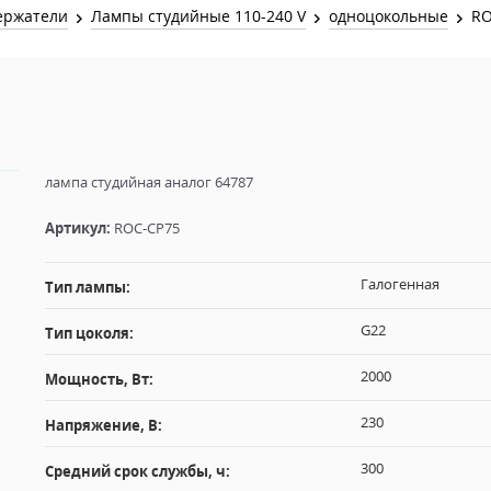
Звук и Видео
ержатели
Лампы студийные 110-240 V
одноцокольные
RO
Лампы для бассейна
2х канальные модули
Коммутация и Материалы
3х канальные модули
Управление и Распределение
4х канальные модули
Спецэффекты и Расходники
5и канальные модули
лампа студийная аналог 64787
Артикул:
ROC-CP75
Галогенная
Тип лампы:
G22
Тип цоколя:
2000
Мощность, Вт:
230
Напряжение, В:
300
Средний срок службы, ч: