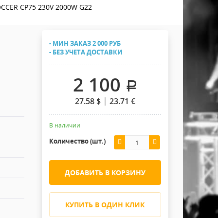
Хомуты Кронштейны Страховка
CCER CP75 230V 2000W G22
Напольные покрытия
Скотчи и Стяжки
Дополнительные элементы
- МИН ЗАКАЗ 2 000 РУБ
Защитные чехлы и Кейсы
- БЕЗ УЧЕТА ДОСТАВКИ
Лежачий полицейский ИДН
2 100
.
27.58
$
23.71
€
В наличии
Количество (шт.)
ДОБАВИТЬ В КОРЗИНУ
КУПИТЬ В ОДИН КЛИК