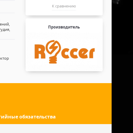
К сравнению
,
ений,
Производитель
тудия,
ектор
тийные обязательства