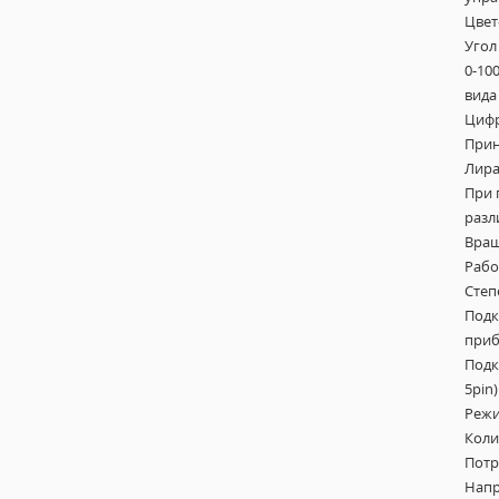
Цвет
Угол
0-10
вида
Цифр
Прин
Лира
При 
разл
Вращ
Рабо
Степ
Подк
приб
Подк
5pin)
Режи
Коли
Потр
Напр