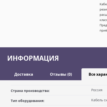
Кабе
рези
расш
клас
Пред
приё
ИНФОРМАЦИЯ
Доставка
Отзывы (0)
Все хара
Оставить отзыв
Россия
Страна производства:
ДОСТАВКА
Кабель с
Тип оборудования:
Самовывоз из офиса
Ваше имя