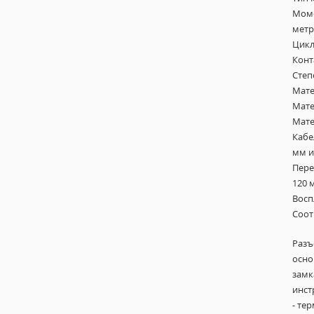
Моме
метр
Цикл
Конт
Степ
Мате
Мате
Мате
Кабе
мм и
Пере
120 
Восп
Соот
Разъ
осно
замк
инст
- те