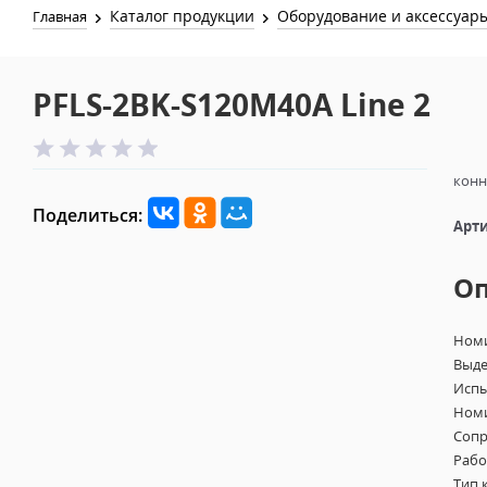
Каталог продукции
Оборудование и аксессуар
Главная
PFLS-2BK-S120M40A Line 2
конн
Поделиться:
Арти
О
Номи
Выде
Испы
Номи
Сопр
Рабо
Тип 