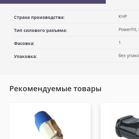
Оставить отзыв
КНР
Страна производства:
ДОСТАВКА
PowerFit
Тип силового разъема:
Самовывоз из офиса
Ваше имя
1
Фасовка:
Вы можете забрать товар из офиса (метро "Бутырская") после
оплатив на месте. Для получения товара по счёту Вам необхо
без упак
Упаковка:
себе доверенность или печать организации плательщика, либ
должен быть подписан через ЭДО в день или в момент отгрузки
Электронная почта
офисе выдаётся кассовый чек и документ подписывается в мом
Доставка по Москве пешим курьером
Рекомендуемые товары
Доставка пешим курьером осуществляется курьером компани
службой после 100% предоплаты. Вес заказа не более 6 кг, габа
Оценка
более 50х40х30 см. Сроки доставки 1-3 рабочих дня. Стоимость
рублей. Документы отправляем с заказом или по ЭДО.
Доставка автотранспортом по Москве и за МКАД
Комментарий к отзыву
Доставка личным автотранспортом осуществляется по Москве и
МКАД после 100% предоплаты. Вес заказа не более 100 кг, габа