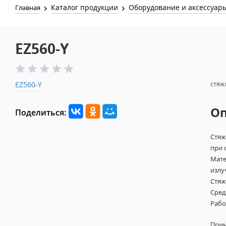
Каталог продукции
Оборудование и аксессуар
Главная
EZ560-Y
стяж
EZ560-Y
О
Поделиться:
Стяж
при 
Мате
излу
Стяж
Сред
Рабо
Прим