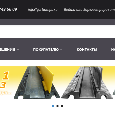
749 66 09
info@fortlamps.ru
Войти или Зарегистрироват
РЕШЕНИЯ
ПОКУПАТЕЛЮ
КОНТАКТЫ
Н
Лампы светодиодные
Распродажа
Лампы Винтаж Ретро Декор
Перчатки
Распродажа
 газоразрядные
Лампы галогенные 6-120 V
Сумки и подсумки
Световое оборудование
Лампы студийные 110-240 V
Распродажа
Ремни и страховка
Аксессуары для света
Лампы-фары PAR
1 канальные модули