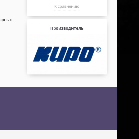
К сравнению
нарных
Производитель