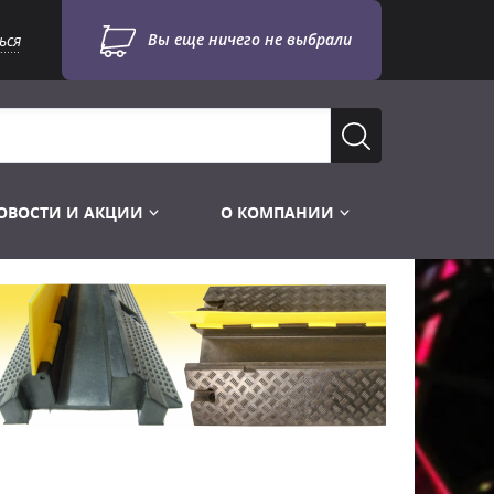
Вы еще ничего не выбрали
ься
ОВОСТИ И АКЦИИ
О КОМПАНИИ
Лампы для стробоскопов
Инструменты
Лампы UV TUV HNS
Готовые комплекты
Лебёдки и Аксессуары
Лампы видеопроекторные
Конструктор МИКРОСЦЕНА
Фермы Штативы Стойки
Пускорегулирующая аппаратура
6и канальные модули
Лестницы и Подиумы
Ламподержатели
7и канальные модули