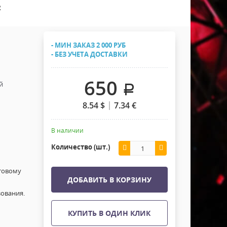
Хомуты Кронштейны Страховка
R
Напольные покрытия
Скотчи и Стяжки
Дополнительные элементы
- МИН ЗАКАЗ 2 000 РУБ
Защитные чехлы и Кейсы
- БЕЗ УЧЕТА ДОСТАВКИ
Лежачий полицейский ИДН
650
й
.
8.54
$
7.34
€
В наличии
Количество (шт.)
товому
ДОБАВИТЬ В КОРЗИНУ
ования.
КУПИТЬ В ОДИН КЛИК