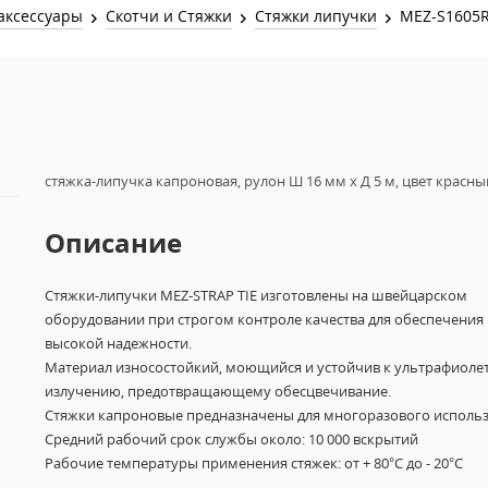
Звук и Видео
аксессуары
Скотчи и Стяжки
Стяжки липучки
MEZ-S1605
Лампы для бассейна
2х канальные модули
Коммутация и Материалы
3х канальные модули
Управление и Распределение
4х канальные модули
Спецэффекты и Расходники
5и канальные модули
стяжка-липучка капроновая, рулон Ш 16 мм х Д 5 м, цвет красны
Описание
Стяжки-липучки MEZ-STRAP TIE изготовлены на швейцарском
оборудовании при строгом контроле качества для обеспечения
высокой надежности.
Материал износостойкий, моющийся и устойчив к ультрафиоле
излучению, предотвращающему обесцвечивание.
Стяжки капроновые предназначены для многоразового использ
Средний рабочий срок службы около: 10 000 вскрытий
Рабочие температуры применения стяжек: от + 80°С до - 20°С