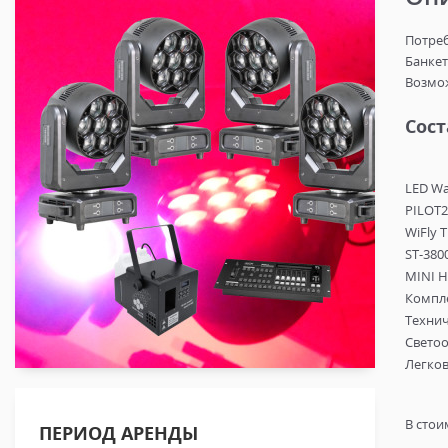
Потреб
Банкет
Возмо
Сос
LED Wa
PILOT2
WiFly 
ST-3800
MINI H
Компле
Технич
Светоо
Легков
В стои
ПЕРИОД АРЕНДЫ