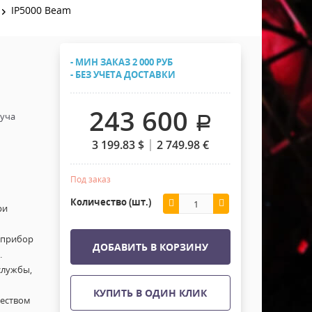
Хомуты Кронштейны Страховка
IP5000 Beam
Напольные покрытия
Скотчи и Стяжки
Дополнительные элементы
- МИН ЗАКАЗ 2 000 РУБ
Защитные чехлы и Кейсы
- БЕЗ УЧЕТА ДОСТАВКИ
Лежачий полицейский ИДН
243 600
луча
.
3 199.83
$
2 749.98
€
Под заказ
Количество (шт.)
ри
 прибор
ДОБАВИТЬ В КОРЗИНУ
.
службы,
КУПИТЬ В ОДИН КЛИК
чеством