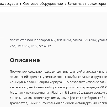
Звук и Видео
аксессуары
Световое оборудование
Зенитные прожекторы
Лампы для бассейна
2х канальные модули
Коммутация и Материалы
3х канальные модули
Управление и Распределение
4х канальные модули
Спецэффекты и Расходники
5и канальные модули
прожектор полноповоротный, тип BEAM, лампа R21 470W, угол 
2.5°, DMX-512, IP65, вес 40 кг
Описание
Прожектор идеально подходит для инсталляций снаружи и внут
помещений: open-air, уличные сцены, клубы, средние и крупные
концертные залы. Защита корпуса IP65 позволяет использовать
как всепогодный зенитный прожектор при температуре до -40°C
Мощная и яркая лампа тип Platinum R Beam с большим сроком 
линза D 178 мм, оптика с узким лучом, эффекты с набором гобо-
трафаретов, 8-ми и 16-ти гранной призмой и стандартным коли