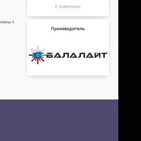
К сравнению
призмы х
Производитель