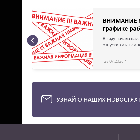
ВНИМАНИЕ !
графике раб
В виду начала пас
ая с
отпусков мы немно
28.07.2026 г.
Статья
УЗНАЙ О НАШИХ НОВОСТЯХ 