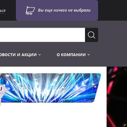
Вы еще ничего не выбрали
ься
ОВОСТИ И АКЦИИ
О КОМПАНИИ
Лампы для стробоскопов
Инструменты
Лампы UV TUV HNS
Готовые комплекты
Лебёдки и Аксессуары
Лампы видеопроекторные
Конструктор МИКРОСЦЕНА
Фермы Штативы Стойки
Пускорегулирующая аппаратура
6и канальные модули
Лестницы и Подиумы
Ламподержатели
7и канальные модули