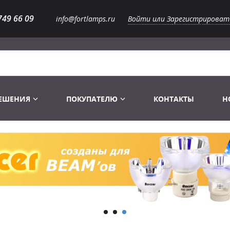
749 66 09
info@fortlamps.ru
Войти или Зарегистрироват
РЕШЕНИЯ
ПОКУПАТЕЛЮ
КОНТАКТЫ
Н
Лампы светодиодные
Распродажа
Лампы Винтаж Ретро Декор
Перчатки
Распродажа
 газоразрядные
Лампы галогенные 6-120 V
Сумки и подсумки
Световое оборудование
Лампы студийные 110-240 V
Распродажа
Ремни и страховка
Аксессуары для света
Лампы-фары PAR
1 канальные модули