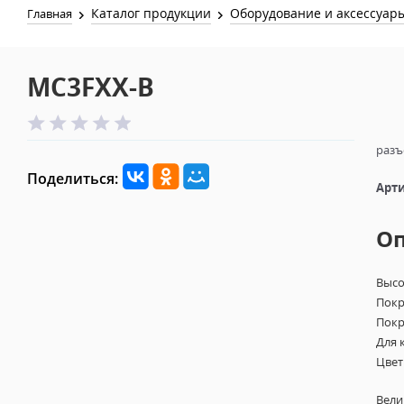
Каталог продукции
Оборудование и аксессуар
Главная
MC3FXX-B
разъ
Поделиться:
Арти
О
Высо
Покр
Покр
Для 
Цвет
Вели