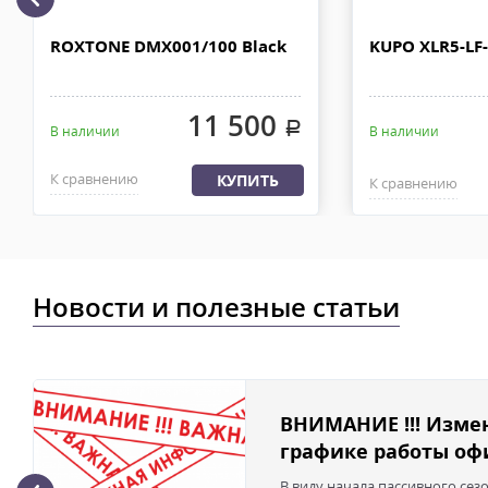
рублей. Документы отправляем с заказом или по ЭДО.
Доставка по Москве, МО и России - EMS ПОЧТА РОССИИ
ROXTONE DMX001/100 Black
KUPO XLR5-LF
Отправку заказа курьерской службой EMS осуществляем из офи
в течении 2-4х рабочих дней с момента 100% предоплаты, весом
11 500
.
В наличии
В наличии
К сравнению
КУПИТЬ
К сравнению
Новости и полезные статьи
ВНИМАНИЕ !!! Изме
графике работы офи
В виду начала пассивного сез