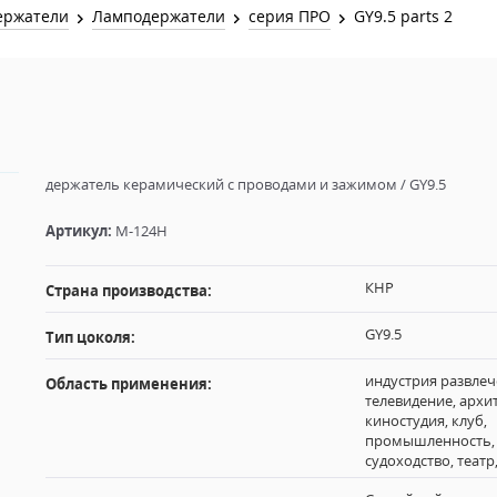
Звук и Видео
ержатели
Ламподержатели
серия ПРО
GY9.5 parts 2
Лампы для бассейна
2х канальные модули
Коммутация и Материалы
3х канальные модули
Управление и Распределение
4х канальные модули
Спецэффекты и Расходники
5и канальные модули
держатель керамический с проводами и зажимом / GY9.5
Артикул:
M-124H
КНР
Страна производства:
GY9.5
Тип цоколя:
индустрия развлеч
Область применения:
телевидение, архи
киностудия, клуб,
промышленность,
судоходство, театр