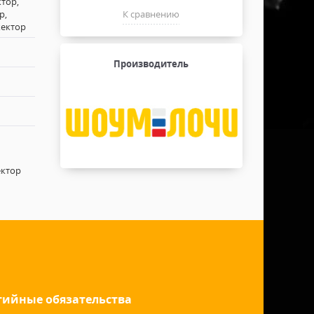
тор,
р,
К сравнению
жектор
Производитель
ектор
тийные обязательства