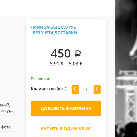
Хомуты Кронштейны Страховка
Напольные покрытия
Скотчи и Стяжки
Дополнительные элементы
- МИН ЗАКАЗ 2 000 РУБ
Защитные чехлы и Кейсы
- БЕЗ УЧЕТА ДОСТАВКИ
Лежачий полицейский ИДН
450
.
5.91
$
5.08
€
В наличии
Количество (шт.)
ений,
ДОБАВИТЬ В КОРЗИНУ
тектура,
, фото
КУПИТЬ В ОДИН КЛИК