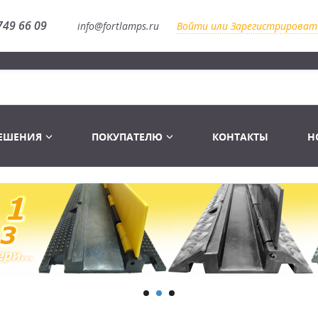
749 66 09
info@fortlamps.ru
Войти или Зарегистрироват
РЕШЕНИЯ
ПОКУПАТЕЛЮ
КОНТАКТЫ
Н
Лампы светодиодные
Распродажа
Лампы Винтаж Ретро Декор
Перчатки
Распродажа
 газоразрядные
Лампы галогенные 6-120 V
Сумки и подсумки
Световое оборудование
Лампы студийные 110-240 V
Распродажа
Ремни и страховка
Аксессуары для света
Лампы-фары PAR
1 канальные модули