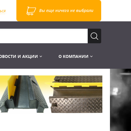
Вы еще ничего не выбрали
ься
ОВОСТИ И АКЦИИ
О КОМПАНИИ
Лампы для стробоскопов
Инструменты
Лампы UV TUV HNS
Готовые комплекты
Лебёдки и Аксессуары
Лампы видеопроекторные
Конструктор МИКРОСЦЕНА
Фермы Штативы Стойки
Пускорегулирующая аппаратура
6и канальные модули
Лестницы и Подиумы
Ламподержатели
7и канальные модули