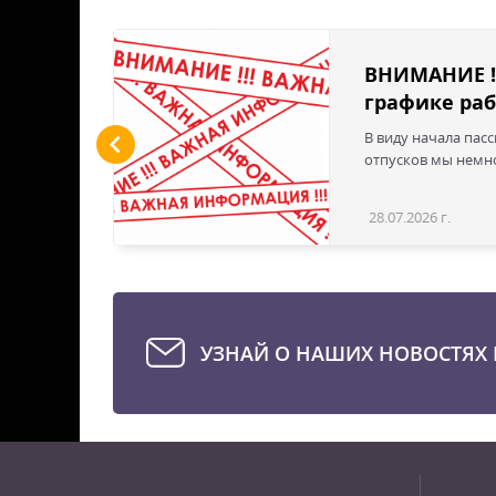
льшие
ВНИМАНИЕ !
графике раб
ы LED
В виду начала пас
 для
отпусков мы немно
дустрии
вым
28.07.2026 г.
Статья
эти
твечая
е для
стью
УЗНАЙ О НАШИХ НОВОСТЯХ 