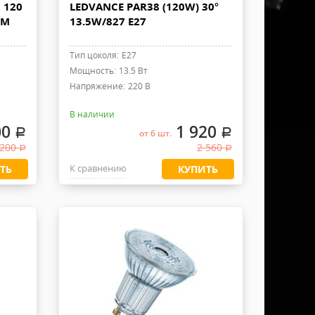
 120
LEDVANCE PAR38 (120W) 30°
IM
13.5W/827 E27
Тип цоколя:
E27
Мощность:
13.5 Вт
Напряжение:
220 В
В наличии
00
1 920
.
.
от 6 шт.
 200
2 560
.
.
К сравнению
ТЬ
КУПИТЬ