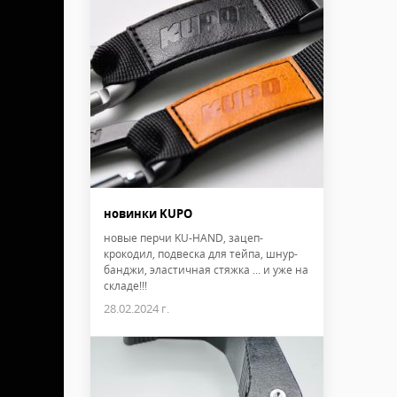
новинки KUPO
новые перчи KU-HAND, зацеп-
крокодил, подвеска для тейпа, шнур-
банджи, эластичная стяжка ... и уже на
складе!!!
28.02.2024 г.