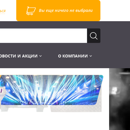
Вы еще ничего не выбрали
ься
ОВОСТИ И АКЦИИ
О КОМПАНИИ
Лампы для стробоскопов
Инструменты
Лампы UV TUV HNS
Готовые комплекты
Лебёдки и Аксессуары
Лампы видеопроекторные
Конструктор МИКРОСЦЕНА
Фермы Штативы Стойки
Пускорегулирующая аппаратура
6и канальные модули
Лестницы и Подиумы
Ламподержатели
7и канальные модули