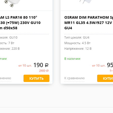
M LS PAR16 80 110°
OSRAM DIM PARATHOM S
30 (=75W) 230V GU10
MR11 GL35 4.5W/927 12V 
m d50x58
GU4
околя:
GU10
Тип цоколя:
GU4
сть:
7 Вт
Мощность:
4.5 Вт
жение:
220 В
Напряжение:
12 В
ичии
В наличии
190
9
.
от 10 шт.
от 10 шт.
260
1
.
внению
К сравнению
КУПИТЬ
КУПИ