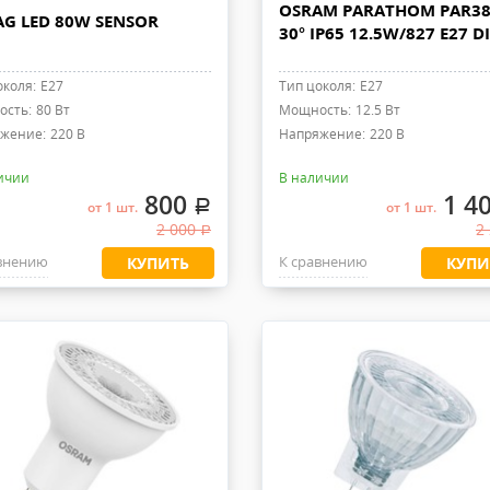
OSRAM PARATHOM PAR38
G LED 80W SENSOR
30° IP65 12.5W/827 E27 D
околя:
E27
Тип цоколя:
E27
сть:
80 Вт
Мощность:
12.5 Вт
жение:
220 В
Напряжение:
220 В
ичии
В наличии
800
1 4
.
от 1 шт.
от 1 шт.
2 000
2
.
внению
К сравнению
КУПИТЬ
КУПИ