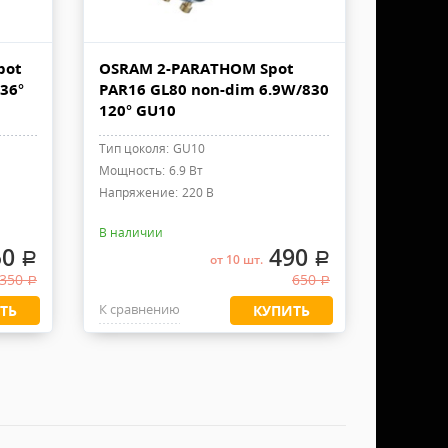
pot
OSRAM 2-PARATHOM Spot
36°
PAR16 GL80 non-dim 6.9W/830
120° GU10
Тип цоколя:
GU10
Мощность:
6.9 Вт
Напряжение:
220 В
В наличии
50
490
.
.
от 10 шт.
 350
650
.
.
К сравнению
ТЬ
КУПИТЬ