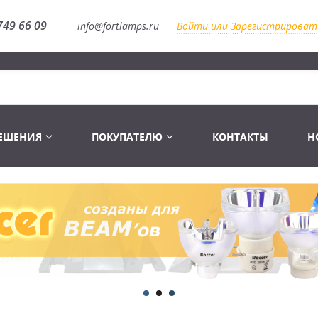
749 66 09
info@fortlamps.ru
Войти или Зарегистрироват
РЕШЕНИЯ
ПОКУПАТЕЛЮ
КОНТАКТЫ
Н
Лампы светодиодные
Распродажа
Лампы Винтаж Ретро Декор
Перчатки
Распродажа
 газоразрядные
Лампы галогенные 6-120 V
Сумки и подсумки
Световое оборудование
Лампы студийные 110-240 V
Распродажа
Ремни и страховка
Аксессуары для света
Лампы-фары PAR
1 канальные модули