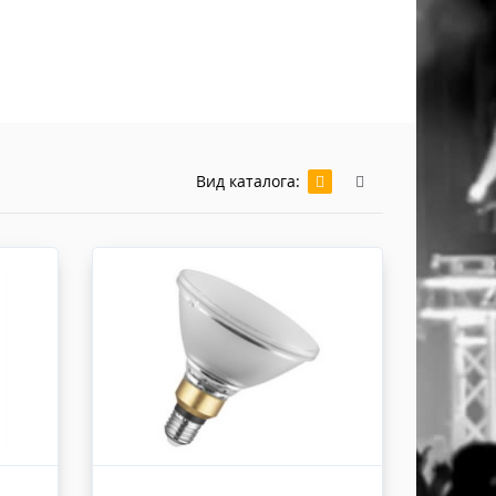
Хомуты Кронштейны Страховка
Напольные покрытия
Скотчи и Стяжки
Дополнительные элементы
Защитные чехлы и Кейсы
Лежачий полицейский ИДН
Вид каталога: