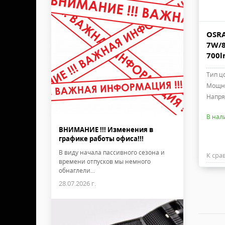
OSRA
7W/8
700l
Тип ц
Мощно
Напря
В нал
ВНИМАНИЕ !!! Изменения в
графике работы офиса!!!
В виду начала пассивного сезона и
К сра
времени отпусков мы немного
обнаглели...
28.07.2026 г.