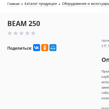
Каталог продукции
Оборудование и аксессуар
Главная
BEAM 250
прож
2.5°,
Поделиться:
О
Прож
клуб
испо
заме
гобо
коли
Угол