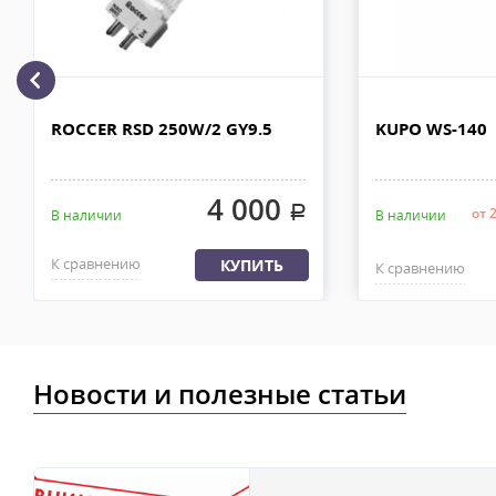
рублей. Документы отправляем с заказом или по ЭДО.
Доставка по Москве, МО и России - EMS ПОЧТА РОССИИ
Отправку заказа курьерской службой EMS осуществляем из офи
в течении 2-4х рабочих дней с момента 100% предоплаты, весом
ROCCER RSD 250W/2 GY9.5
KUPO WS-140
4 000
.
от 
В наличии
В наличии
К сравнению
КУПИТЬ
К сравнению
Новости и полезные статьи