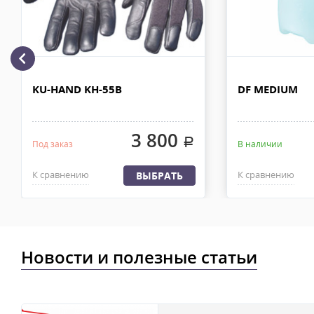
Доставка личным автотранспортом осуществляется по Москве и
МКАД после 100% предоплаты. Вес заказа не более 100 кг, габа
110х90х80 см. Сроки доставки 2-4 рабочих дня. Стоимость дост
рублей. Документы отправляем с заказом или по ЭДО.
Доставка по Москве, МО и России - EMS ПОЧТА РОССИИ
KU-HAND KH-55B
DF MEDIUM
Отправку заказа курьерской службой EMS осуществляем из офи
в течении 2-4х рабочих дней с момента 100% предоплаты, весом
3 800
.
Под заказ
В наличии
К сравнению
К сравнению
ВЫБРАТЬ
Новости и полезные статьи