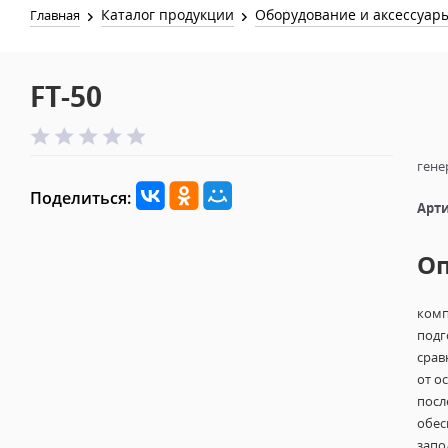
Каталог продукции
Оборудование и аксессуар
Главная
FT-50
гене
Поделиться:
Арти
О
комп
подг
срав
от о
посл
обес
запо