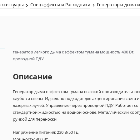
Звук и Видео
аксессуары
Спецэффекты и Расходники
Генераторы дыма и
Лампы для бассейна
2х канальные модули
Коммутация и Материалы
3х канальные модули
Управление и Распределение
4х канальные модули
Спецэффекты и Расходники
5и канальные модули
генератор легкого дыма с эффектом тумана мощность 400 Вт,
проводной ПДУ
Описание
Генератор дыма с эффектом тумана высокой производительност
клубов и сцены. Идеально подходит для акцентирования света и
лазерных лучей. Управление через проводной ПДУ. Работает со
стандартной жидкостью на водной основе. Металлический корпу
ручкой для переноски
Напряжение питания: 230 В/50 Гц
Мощность: 400 Вт