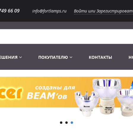
749 66 09
info@fortlamps.ru
Войти или Зарегистрироват
РЕШЕНИЯ
ПОКУПАТЕЛЮ
КОНТАКТЫ
Н
Лампы светодиодные
Распродажа
Лампы Винтаж Ретро Декор
Перчатки
Распродажа
 газоразрядные
Лампы галогенные 6-120 V
Сумки и подсумки
Световое оборудование
Лампы студийные 110-240 V
Распродажа
Ремни и страховка
Аксессуары для света
Лампы-фары PAR
1 канальные модули