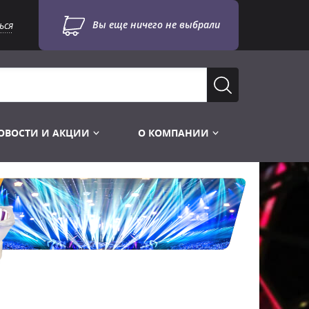
Вы еще ничего не выбрали
ься
ОВОСТИ И АКЦИИ
О КОМПАНИИ
Лампы для стробоскопов
Инструменты
Лампы UV TUV HNS
Готовые комплекты
Лебёдки и Аксессуары
Лампы видеопроекторные
Конструктор МИКРОСЦЕНА
Фермы Штативы Стойки
Пускорегулирующая аппаратура
6и канальные модули
Лестницы и Подиумы
Ламподержатели
7и канальные модули