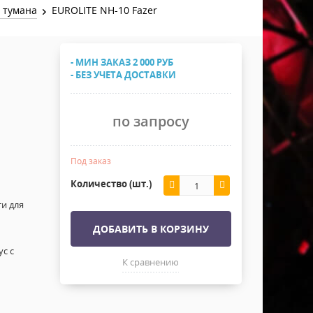
Хомуты Кронштейны Страховка
 тумана
EUROLITE NH-10 Fazer
Напольные покрытия
Скотчи и Стяжки
Дополнительные элементы
- МИН ЗАКАЗ 2 000 РУБ
Защитные чехлы и Кейсы
- БЕЗ УЧЕТА ДОСТАВКИ
Лежачий полицейский ИДН
по запросу
Под заказ
Количество (шт.)
и для
ДОБАВИТЬ В КОРЗИНУ
с с
К сравнению