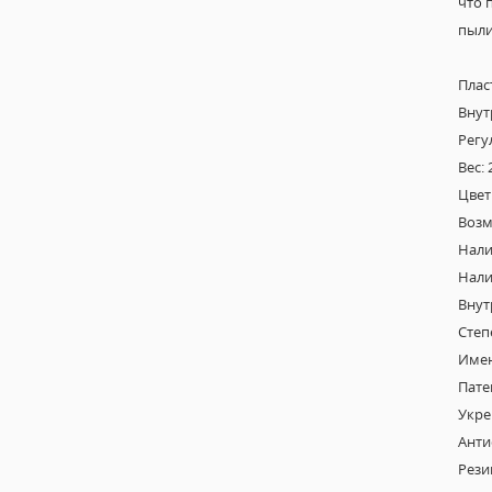
что 
пыли
Плас
Внут
Регу
Вес: 
Цвет
Возм
Нали
Нали
Внут
Степ
Имен
Пате
Укре
Анти
Рези