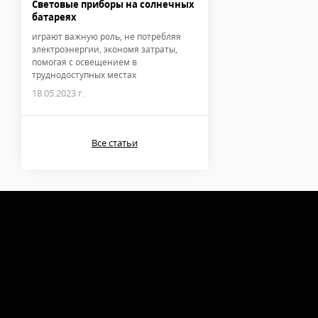
Световые приборы на солнечных
батареях
играют важную роль, не потребляя
электроэнергии, экономя затраты,
помогая с освещением в
труднодоступных местах
18.05.2023 г.
Все статьи